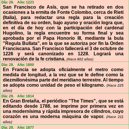
Día: 29.
Año: 1223
San Francisco de Asís, que se ha retirado en dos
ocasiones a la ermita de Fonte Colombo, cerca de Rieti
(Italia), para redactar una regla para la creación
definitiva de su orden, bajo ayuno y oración logra que,
en el día de hoy con la participación del cardenal
Hugolino, la regla encuentre su forma final y sea
aprobada por el Papa Honorio III, mediante la bula
"Regula Bullata", en la que se autoriza por fin la Orden
Franciscana. San Francisco fallecerá el 3 de octubre de
1226 y será canonizado en 1228. Logrará una
renovación de la fe cristiana.
(Hace 802 años)
Día: 29.
Año: 1800
En Francia se adopta oficialmente el metro como
medida de longitud, a la vez que se le define como la
diezmillonésima parte del meridiano terrestre. Al tiempo
se adopta como unidad de peso el kilogramo.
(Hace 225
años)
Día: 29.
Año: 1814
En Gran Bretaña, el periódico "The Times", que se está
editando desde 1788, se imprime por primera vez en
una modernísima y rápida impresora de cilindros, cuyo
corazón es una moderna máquina de vapor.
(Hace 211
años)
Día: 29.
Año: 1877