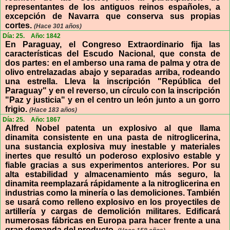
representantes de los antiguos reinos españoles, a
excepción de Navarra que conserva sus propias
cortes.
(Hace 301 años)
Día: 25.
Año: 1842
En Paraguay, el Congreso Extraordinario fija las
características del Escudo Nacional, que consta de
dos partes: en el amberso una rama de palma y otra de
olivo entrelazadas abajo y separadas arriba, rodeando
una estrella. Lleva la inscripción "República del
Paraguay" y en el reverso, un círculo con la inscripción
"Paz y justicia" y en el centro un león junto a un gorro
frigio.
(Hace 183 años)
Día: 25.
Año: 1867
Alfred Nobel patenta un explosivo al que llama
dinamita consistente en una pasta de nitroglicerina,
una sustancia explosiva muy inestable y materiales
inertes que resultó un poderoso explosivo estable y
fiable gracias a sus experimentos anteriores. Por su
alta estabilidad y almacenamiento más seguro, la
dinamita reemplazará rápidamente a la nitroglicerina en
industrias como la minería o las demoliciones. También
se usará como relleno explosivo en los proyectiles de
artillería y cargas de demolición militares. Edificará
numerosas fábricas en Europa para hacer frente a una
gran demanda del producto.