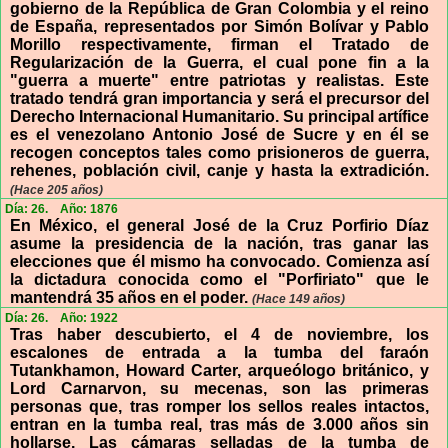
gobierno de la República de Gran Colombia y el reino
de España, representados por Simón Bolívar y Pablo
Morillo respectivamente, firman el Tratado de
Regularización de la Guerra, el cual pone fin a la
"guerra a muerte" entre patriotas y realistas. Este
tratado tendrá gran importancia y será el precursor del
Derecho Internacional Humanitario. Su principal artífice
es el venezolano Antonio José de Sucre y en él se
recogen conceptos tales como prisioneros de guerra,
rehenes, población civil, canje y hasta la extradición.
(Hace 205 años)
Día: 26.
Año: 1876
En México, el general José de la Cruz Porfirio Díaz
asume la presidencia de la nación, tras ganar las
elecciones que él mismo ha convocado. Comienza así
la dictadura conocida como el "Porfiriato" que le
mantendrá 35 años en el poder.
(Hace 149 años)
Día: 26.
Año: 1922
Tras haber descubierto, el 4 de noviembre, los
escalones de entrada a la tumba del faraón
Tutankhamon, Howard Carter, arqueólogo británico, y
Lord Carnarvon, su mecenas, son las primeras
personas que, tras romper los sellos reales intactos,
entran en la tumba real, tras más de 3.000 años sin
hollarse. Las cámaras selladas de la tumba de