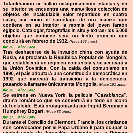
Tutankhamon se hallan milagrosamente intactas y en
su interior se encuentra una maravillosa colección de
objetos de incalculable valor repartidos en cuatro
salas, así como el sarcófago de oro macizo que
contiene en su interior la momia del joven faraón
egipcio. Catalogar, fotografias in situ y extraer los 5.000
objetos que contiene será un lento proceso que
concluirá en febrero de 1932.
(Hace 103 años)
Día: 26.
Año: 1924
Tras deshacerse de la invasión china con ayuda de
Rusia, se proclama la República Popular de Mongolia,
que establecerá un régimen comunista y se acercará a
la Unión Soviética. Con la caída del comunismo en
1990, el país adoptará una constitución democrática en
1992 que marcará la transición a la democracia,
pasando a llamarse únicamente Mongolia.
(Hace 101 años)
Día: 26.
Año: 1942
Se estrena en Nueva York, la película
"Casablanca"
,
drama romántico que se convertirá en todo un icono
del celuloide. Está protagonizada por Ingrid Bergman y
Humphrey Bogart.
(Hace 83 años)
Día: 27.
Año: 1095
Durante el Concilio de Clermont, Francia, los cristianos
son convocados por el Papa Urbano II para ocupar la
ciudad santa de Jerusalén, iniciando así la Primera