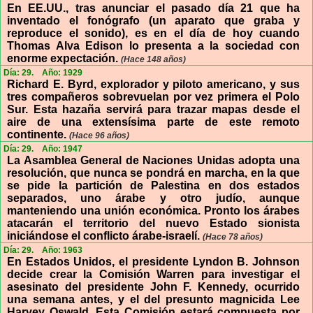
En EE.UU., tras anunciar el pasado día 21 que ha
inventado el fonógrafo (un aparato que graba y
reproduce el sonido), es en el día de hoy cuando
Thomas Alva Edison lo presenta a la sociedad con
enorme expectación.
(Hace 148 años)
Día: 29.
Año: 1929
Richard E. Byrd, explorador y piloto americano, y sus
tres compañeros sobrevuelan por vez primera el Polo
Sur. Esta hazaña servirá para trazar mapas desde el
aire de una extensísima parte de este remoto
continente.
(Hace 96 años)
Día: 29.
Año: 1947
La Asamblea General de Naciones Unidas adopta una
resolución, que nunca se pondrá en marcha, en la que
se pide la partición de Palestina en dos estados
separados, uno árabe y otro judío, aunque
manteniendo una unión económica. Pronto los árabes
atacarán el territorio del nuevo Estado sionista
iniciándose el conflicto árabe-israelí.
(Hace 78 años)
Día: 29.
Año: 1963
En Estados Unidos, el presidente Lyndon B. Johnson
decide crear la Comisión Warren para investigar el
asesinato del presidente John F. Kennedy, ocurrido
una semana antes, y el del presunto magnicida Lee
Harvey Oswald. Esta Comisión estará compuesta por