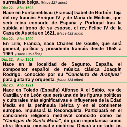
surrealista belga.
(Hace 127 años)
Día: 22.
Año: 1603
Nace en Fontainebleau (Francia) Isabel de Borbón, hija
del rey francés Enrique IV y de María de Médicis, que
será reina consorte de España y Portugal tras la
subida al trono de su esposo, el rey Felipe IV de la
Casa de Austria en 1621.
(Hace 422 años)
Día: 22.
Año: 1890
En Lille, Francia, nace Charles De Gaulle, que será
general, político y presidente francés desde 1958 a
1969.
(Hace 135 años)
Día: 22.
Año: 1901
Nace en la localidad de Sagunto, España, el
compositor español de música clásica Joaquín
Rodrigo, conocido por su
"Concierto de Aranjuez"
para guitarra y orquesta.
(Hace 124 años)
Día: 23.
Año: 1221
Nace en Toledo (España) Alfonso X el Sabio, rey de
Castilla y de León que será una de las figuras políticas
y culturales más significativas e influyentes de la Edad
Media en la península Ibérica y en el continente
europeo. Impulsará la Reconquista. Participará en el
cancionero religioso medieval conocido como las
"Cantigas de Santa María"
, de gran importancia como
obra literaria, musical y pictórica. Dejará a un lado las