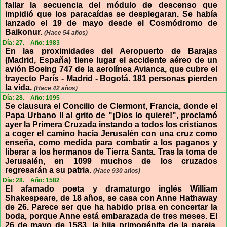
fallar la secuencia del módulo de descenso que
impidió que los paracaídas se desplegaran. Se había
lanzado el 19 de mayo desde el Cosmódromo de
Baikonur.
(Hace 54 años)
Día: 27.
Año: 1983
En las proximidades del Aeropuerto de Barajas
(Madrid, España) tiene lugar el accidente aéreo de un
avión Boeing 747 de la aerolínea Avianca, que cubre el
trayecto París - Madrid - Bogotá. 181 personas pierden
la vida.
(Hace 42 años)
Día: 28.
Año: 1095
Se clausura el Concilio de Clermont, Francia, donde el
Papa Urbano II al grito de "¡Dios lo quiere!", proclamó
ayer la Primera Cruzada instando a todos los cristianos
a coger el camino hacia Jerusalén con una cruz como
enseña, como medida para combatir a los paganos y
liberar a los hermanos de Tierra Santa. Tras la toma de
Jerusalén, en 1099 muchos de los cruzados
regresarán a su patria.
(Hace 930 años)
Día: 28.
Año: 1582
El afamado poeta y dramaturgo inglés William
Shakespeare, de 18 años, se casa con Anne Hathaway
de 26. Parece ser que ha habido prisa en concertar la
boda, porque Anne está embarazada de tres meses. El
26 de mayo de 1583, la hija primogénita de la pareja,