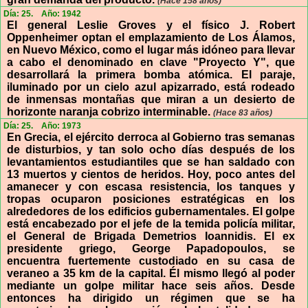
(Hace 158 años)
Día: 25.
Año: 1942
El general Leslie Groves y el físico J. Robert
Oppenheimer optan el emplazamiento de Los Álamos,
en Nuevo México, como el lugar más idóneo para llevar
a cabo el denominado en clave "Proyecto Y", que
desarrollará la primera bomba atómica. El paraje,
iluminado por un cielo azul apizarrado, está rodeado
de inmensas montañas que miran a un desierto de
horizonte naranja cobrizo interminable.
(Hace 83 años)
Día: 25.
Año: 1973
En Grecia, el ejército derroca al Gobierno tras semanas
de disturbios, y tan solo ocho días después de los
levantamientos estudiantiles que se han saldado con
13 muertos y cientos de heridos. Hoy, poco antes del
amanecer y con escasa resistencia, los tanques y
tropas ocuparon posiciones estratégicas en los
alrededores de los edificios gubernamentales. El golpe
está encabezado por el jefe de la temida policía militar,
el General de Brigada Demetrios Ioannidis. El ex
presidente griego, George Papadopoulos, se
encuentra fuertemente custodiado en su casa de
veraneo a 35 km de la capital. Él mismo llegó al poder
mediante un golpe militar hace seis años. Desde
entonces ha dirigido un régimen que se ha