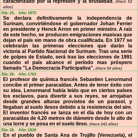
caracterizado por la represión y la brutalidad.
(Hace 52
años)
Día: 25.
Año: 1975
Se declara definitivamente la independencia de
Surinam, convirtiéndose el gobernador Johan Ferrier
en presidente y Henck Arron en primer ministro. A raíz
de este hecho, se producen emigraciones masivas que
dejan el país sin mano de obra cualificada. En 1977 se
celebrarán las primeras elecciones que darán la
victoria al Partido Nacional de Surinam. Tras una serie
de golpes de Estado, será tras las elecciones de 1991
cuando el país alcance el período mas próspero
llamado "La Democracia Participativa".
(Hace 50 años)
Día: 26.
Año: 1783
El profesor de química francés Sebastien Lenormand
concibe el primer paracaídas. Antes de tener éxito con
su idea, Lenormand había leído que en ciertos países
los esclavos, para divertir a sus reyes, se arrojaban
desde grandes alturas provistos de un parasol, y
llegaban al suelo ilesos debido a la resistencia del aire.
El inventor francés se lanza en el día de hoy con un
paracaídas de 4,20 metros de diámetro desde lo alto de
una torre y se posa en el suelo ileso.
(Hace 242 años)
Día: 26.
Año: 1820
En el pueblo de Santa Ana de Trujillo (Venezuela), el