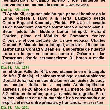
reemplazarán al campo abierto y los vaqueros se
convertirán en peones de rancho.
(Hace 151 años)
Día: 24.
Año: 1969
El Apolo XII, segunda misión que pone al hombre en la
Luna, regresa a salvo a la Tierra. Lanzado desde
Centro Espacial Kennedy (Florida, EE.UU.) el pasado
14 de noviembre con tres astronautas a bordo: Alan L.
Bean, piloto del Módulo Lunar Intrepid; Richard
Gordon, piloto del Módulo de Comando Yankee
Clipper; y el comandante de la nave espacial Charles
Conrad. El Módulo lunar Intrepid, aterrizó el 19 con los
astronautas Conrad y Bean en la superficie de nuestra
Luna en lo que se conoce como el Océano de las
Tormentas, donde permanecieron 31 horas y media.
(Hace 56 años)
Día: 24.
Año: 1974
En el Gran Valle del Rift, concretamente en el triángulo
de Afar (Etiopía), el paleoantropólogo estadounidense
Donald Johanson encuentra los restos fósiles de Lucy,
una mujer adulta de la especie Australopithecus
afarensis, de 20 años de edad y 1,1 metros de altura y
3,2 millones de años, que ya caminaba erguida. Es el
primer hallazgo de un humanoide bien conservado que
explica el nexo entre primates y humanos.
(Hace 51 años)
Día: 24.
Año: 2001