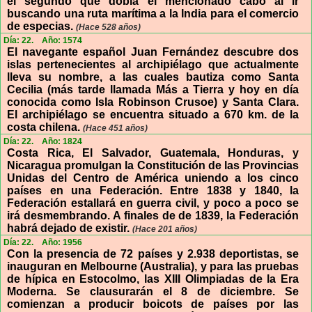
el segundo que dobla el mencionado cabo al ir
buscando una ruta marítima a la India para el comercio
de especias.
(Hace 528 años)
Día: 22.
Año: 1574
El navegante español Juan Fernández descubre dos
islas pertenecientes al archipiélago que actualmente
lleva su nombre, a las cuales bautiza como Santa
Cecilia (más tarde llamada Más a Tierra y hoy en día
conocida como Isla Robinson Crusoe) y Santa Clara.
El archipiélago se encuentra situado a 670 km. de la
costa chilena.
(Hace 451 años)
Día: 22.
Año: 1824
Costa Rica, El Salvador, Guatemala, Honduras, y
Nicaragua promulgan la Constitución de las Provincias
Unidas del Centro de América uniendo a los cinco
países en una Federación. Entre 1838 y 1840, la
Federación estallará en guerra civil, y poco a poco se
irá desmembrando. A finales de de 1839, la Federación
habrá dejado de existir.
(Hace 201 años)
Día: 22.
Año: 1956
Con la presencia de 72 países y 2.938 deportistas, se
inauguran en Melbourne (Australia), y para las pruebas
de hípica en Estocolmo, las XIII Olimpiadas de la Era
Moderna. Se clausurarán el 8 de diciembre. Se
comienzan a producir boicots de países por las