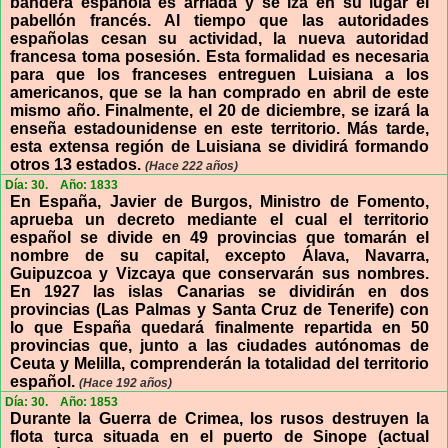
bandera española es arriada y se iza en su lugar el
pabellón francés. Al tiempo que las autoridades
españolas cesan su actividad, la nueva autoridad
francesa toma posesión. Esta formalidad es necesaria
para que los franceses entreguen Luisiana a los
americanos, que se la han comprado en abril de este
mismo año. Finalmente, el 20 de diciembre, se izará la
enseña estadounidense en este territorio. Más tarde,
esta extensa región de Luisiana se dividirá formando
otros 13 estados.
(Hace 222 años)
Día: 30.
Año: 1833
En España, Javier de Burgos, Ministro de Fomento,
aprueba un decreto mediante el cual el territorio
español se divide en 49 provincias que tomarán el
nombre de su capital, excepto Álava, Navarra,
Guipuzcoa y Vizcaya que conservarán sus nombres.
En 1927 las islas Canarias se dividirán en dos
provincias (Las Palmas y Santa Cruz de Tenerife) con
lo que España quedará finalmente repartida en 50
provincias que, junto a las ciudades autónomas de
Ceuta y Melilla, comprenderán la totalidad del territorio
español.
(Hace 192 años)
Día: 30.
Año: 1853
Durante la Guerra de Crimea, los rusos destruyen la
flota turca situada en el puerto de Sinope (actual