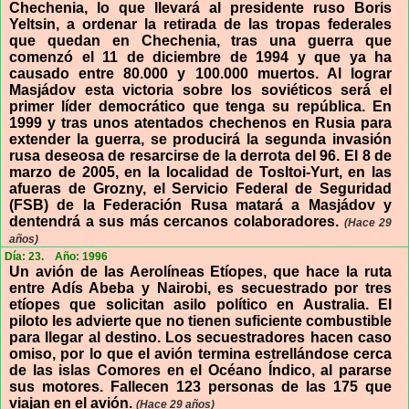
Chechenia, lo que llevará al presidente ruso Boris
Yeltsin, a ordenar la retirada de las tropas federales
que quedan en Chechenia, tras una guerra que
comenzó el 11 de diciembre de 1994 y que ya ha
causado entre 80.000 y 100.000 muertos. Al lograr
Masjádov esta victoria sobre los soviéticos será el
primer líder democrático que tenga su república. En
1999 y tras unos atentados chechenos en Rusia para
extender la guerra, se producirá la segunda invasión
rusa deseosa de resarcirse de la derrota del 96. El 8 de
marzo de 2005, en la localidad de Tosltoi-Yurt, en las
afueras de Grozny, el Servicio Federal de Seguridad
(FSB) de la Federación Rusa matará a Masjádov y
dentendrá a sus más cercanos colaboradores.
(Hace 29
años)
Día: 23.
Año: 1996
Un avión de las Aerolíneas Etíopes, que hace la ruta
entre Adís Abeba y Nairobi, es secuestrado por tres
etíopes que solicitan asilo político en Australia. El
piloto les advierte que no tienen suficiente combustible
para llegar al destino. Los secuestradores hacen caso
omiso, por lo que el avión termina estrellándose cerca
de las islas Comores en el Océano Índico, al pararse
sus motores. Fallecen 123 personas de las 175 que
viajan en el avión.
(Hace 29 años)