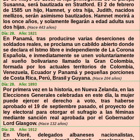
Susanna, será bautizada en Stratford. El 2 de febrero
de 1585 un hijo, Hamnet, y otra hija, Judith, nacidos
mellizos, serán asimismo bautizados. Hamnet morirá a
los once años, y solamente llegarán a edad adulta sus
dos hijas.
(Hace 443 años)
Día: 28.
Año: 1821
En Panamá, tras producirse varias deserciones de
soldados reales, se proclama un cabildo abierto donde
se declara el Istmo libre e independiente de La Corona
Española, e inmediatamente se unen voluntariamente
al sueño bolivariano llamado la Gran Colombia,
formada por los actuales territorios de Colombia,
Venezuela, Ecuador y Panamá y pequeñas porciones
de Costa Rica, Perú, Brasil y Guyana.
(Hace 204 años)
Día: 28.
Año: 1893
Por primera vez en la historia, en Nueva Zelanda, en las
Elecciones Generales celebradas en este día, la mujer
puede ejercer el derecho a voto, tras haberse
aprobado el 19 de septiembre pasado, el proyecto de
ley electoral para otorgar el sufragio a las féminas
mediante sanción real aprobada por el Gobernador
Lord Glasgow.
(Hace 132 años)
Día: 28.
Año: 1912
En Vlorë, delegados albaneses nacionalistas,