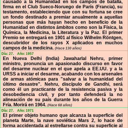
causado a la Humanidad en los campos de batalla,
firma en el Club Sueco-Noruego de París (Francia), su
testamento, estableciendo que con su fortuna se cree
un fondo destinado a premiar anualmente a aquellas
personas que más hayan hecho en beneficio de la
Humanidad en distintos ámbitos como son la Física, la
Química, la Medicina, la Literatura y la Paz. El primer
Premio se entregará en 1901 al físico Wilhelm Röntgen,
descubridor de los rayos X aplicados en muchos
campos de la medicina.
(Hace 130 años)
Día: 27.
Año: 1957
En Nueva Delhi (India) Jawaharlal Nehru, primer
ministro, pronuncia un apasionado discurso en favor
del desarme nuclear en el que apela a EE.UU. y a la
URSS a iniciar el desarme, acabando con los arsenales
de armas atómicas para "salvar a la humanidad del
último desastre". Nehru, discípulo de Gandhi, será
como él un practicante de la resistencia pasiva y la
desobediencia civil, y por tanto defenderá la no
alineación de su país durante los años de la Guerra
Fría. Morirá en 1964.
(Hace 68 años)
Día: 27.
Año: 1971
El primer objeto humano que alcanza la superficie del
planeta Marte, la nave soviética Mars 2, lo hace de
forma accidentada al estrellarse contra su superficie al