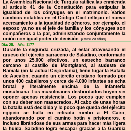
La Asamblea Nacional de Turquía ratifica las enmienda
al artículo 41 de la Constitución para estipular la
igualdad de los cónyuges en el matrimonio. Varios
cambios notables en el Código Civil reflejan el nuevo
acercamiento a la igualdad de géneros, por ejemplo, el
esposo ya no es el jefe de familia y los cónyuges son
compañeros a la par, administrando conjuntamente la
unión con igual poder de decisión.
(Hace 24 años)
Día: 25.
Año: 1177
Durante la segunda cruzada, al estar atravesando el
grueso del ejército sarraceno de Saladino, conformado
por unos 25.000 efectivos, un estrecho barranco
cercano al castillo de Montgisard, al sudeste de
Ramala (en la actual Cisjordania), tiene lugar la Batalla
de Ascalón, cuando un ejército cristiano formado por
unos 400 caballeros y cerca de 4.000 infantes se echa
brutal y literalmente encima de la infantería
musulmana. Los musulmanes desbordados huyen sin
oponer apenas resistencia. Los pocos que cumplen
con su deber son masacrados. Al cabo de unas horas
la batalla está decidida y lo poco que queda del ejército
egipcio se halla en retirada rumbo a El Cairo,
abandonando por el camino botín y prisioneros, e
incluso librándose de sus armas para hacer más ligera
la huida. Saladino logra escapar gracias a la Guardia