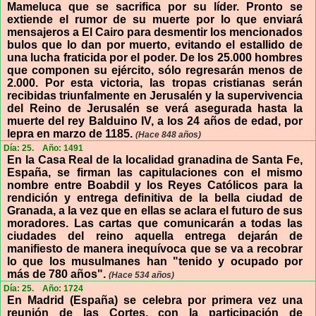
Mameluca que se sacrifica por su líder. Pronto se
extiende el rumor de su muerte por lo que enviará
mensajeros a El Cairo para desmentir los mencionados
bulos que lo dan por muerto, evitando el estallido de
una lucha fraticida por el poder. De los 25.000 hombres
que componen su ejército, sólo regresarán menos de
2.000. Por esta victoria, las tropas cristianas serán
recibidas triunfalmente en Jerusalén y la supervivencia
del Reino de Jerusalén se verá asegurada hasta la
muerte del rey Balduino IV, a los 24 años de edad, por
lepra en marzo de 1185.
(Hace 848 años)
Día: 25.
Año: 1491
En la Casa Real de la localidad granadina de Santa Fe,
España, se firman las capitulaciones con el mismo
nombre entre Boabdil y los Reyes Católicos para la
rendición y entrega definitiva de la bella ciudad de
Granada, a la vez que en ellas se aclara el futuro de sus
moradores. Las cartas que comunicarán a todas las
ciudades del reino aquella entrega dejarán de
manifiesto de manera inequívoca que se va a recobrar
lo que los musulmanes han "tenido y ocupado por
más de 780 años".
(Hace 534 años)
Día: 25.
Año: 1724
En Madrid (España) se celebra por primera vez una
reunión de las Cortes, con la participación de