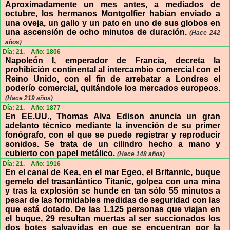
Aproximadamente un mes antes, a mediados de
octubre, los hermanos Montgolfier habían enviado a
una oveja, un gallo y un pato en uno de sus globos en
una ascensión de ocho minutos de duración.
(Hace 242
años)
Día: 21.
Año: 1806
Napoleón I, emperador de Francia, decreta la
prohibición continental al intercambio comercial con el
Reino Unido, con el fin de arrebatar a Londres el
poderío comercial, quitándole los mercados europeos.
(Hace 219 años)
Día: 21.
Año: 1877
En EE.UU., Thomas Alva Edison anuncia un gran
adelanto técnico mediante la invención de su primer
fonógrafo, con el que se puede registrar y reproducir
sonidos. Se trata de un cilindro hecho a mano y
cubierto con papel metálico.
(Hace 148 años)
Día: 21.
Año: 1916
En el canal de Kea, en el mar Egeo, el Britannic, buque
gemelo del trasanlántico Titanic, golpea con una mina
y tras la explosión se hunde en tan sólo 55 minutos a
pesar de las formidables medidas de seguridad con las
que está dotado. De las 1.125 personas que viajan en
el buque, 29 resultan muertas al ser succionados los
dos botes salvavidas en que se encuentran por la