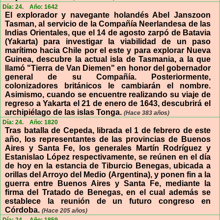
Día: 24.
Año: 1642
El explorador y navegante holandés Abel Janszoon
Tasman, al servicio de la Compañía Neerlandesa de las
Indias Orientales, que el 14 de agosto zarpó de Batavia
(Yakarta) para investigar la viabilidad de un paso
marítimo hacia Chile por el este y para explorar Nueva
Guinea, descubre la actual isla de Tasmania, a la que
llamó "Tierra de Van Diemen" en honor del gobernador
general de su Compañía. Posteriormente,
colonizadores británicos le cambiarán el nombre.
Asimismo, cuando se encuentre realizando su viaje de
regreso a Yakarta el 21 de enero de 1643, descubrirá el
archipiélago de las islas Tonga.
(Hace 383 años)
Día: 24.
Año: 1820
Tras batalla de Cepeda, librada el 1 de febrero de este
año, los representantes de las provincias de Buenos
Aires y Santa Fe, los generales Martín Rodríguez y
Estanislao López respectivamente, se reúnen en el día
de hoy en la estancia de Tiburcio Benegas, ubicada a
orillas del Arroyo del Medio (Argentina), y ponen fin a la
guerra entre Buenos Aires y Santa Fe, mediante la
firma del Tratado de Benegas, en el cual además se
establece la reunión de un futuro congreso en
Córdoba.
(Hace 205 años)