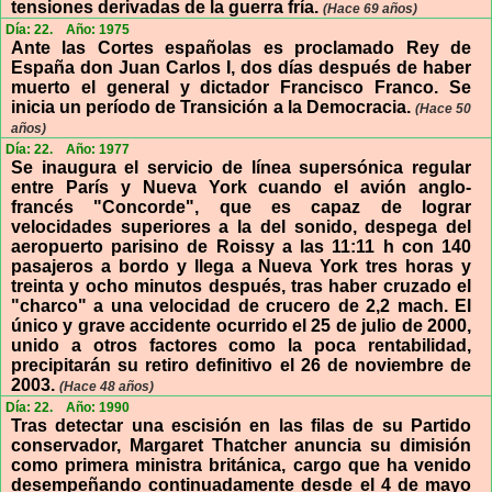
tensiones derivadas de la guerra fría.
(Hace 69 años)
Día: 22.
Año: 1975
Ante las Cortes españolas es proclamado Rey de
España don Juan Carlos I, dos días después de haber
muerto el general y dictador Francisco Franco. Se
inicia un período de Transición a la Democracia.
(Hace 50
años)
Día: 22.
Año: 1977
Se inaugura el servicio de línea supersónica regular
entre París y Nueva York cuando el avión anglo-
francés "Concorde", que es capaz de lograr
velocidades superiores a la del sonido, despega del
aeropuerto parisino de Roissy a las 11:11 h con 140
pasajeros a bordo y llega a Nueva York tres horas y
treinta y ocho minutos después, tras haber cruzado el
"charco" a una velocidad de crucero de 2,2 mach. El
único y grave accidente ocurrido el 25 de julio de 2000,
unido a otros factores como la poca rentabilidad,
precipitarán su retiro definitivo el 26 de noviembre de
2003.
(Hace 48 años)
Día: 22.
Año: 1990
Tras detectar una escisión en las filas de su Partido
conservador, Margaret Thatcher anuncia su dimisión
como primera ministra británica, cargo que ha venido
desempeñando continuadamente desde el 4 de mayo