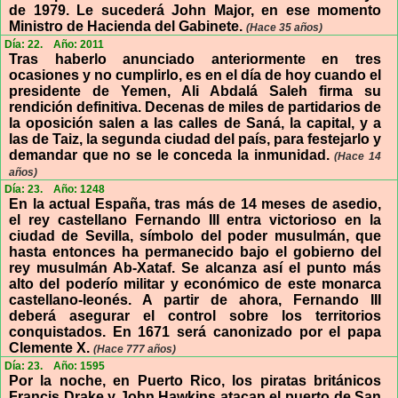
de 1979. Le sucederá John Major, en ese momento
Ministro de Hacienda del Gabinete.
(Hace 35 años)
Día: 22.
Año: 2011
Tras haberlo anunciado anteriormente en tres
ocasiones y no cumplirlo, es en el día de hoy cuando el
presidente de Yemen, Ali Abdalá Saleh firma su
rendición definitiva. Decenas de miles de partidarios de
la oposición salen a las calles de Saná, la capital, y a
las de Taiz, la segunda ciudad del país, para festejarlo y
demandar que no se le conceda la inmunidad.
(Hace 14
años)
Día: 23.
Año: 1248
En la actual España, tras más de 14 meses de asedio,
el rey castellano Fernando III entra victorioso en la
ciudad de Sevilla, símbolo del poder musulmán, que
hasta entonces ha permanecido bajo el gobierno del
rey musulmán Ab-Xataf. Se alcanza así el punto más
alto del poderío militar y económico de este monarca
castellano-leonés. A partir de ahora, Fernando III
deberá asegurar el control sobre los territorios
conquistados. En 1671 será canonizado por el papa
Clemente X.
(Hace 777 años)
Día: 23.
Año: 1595
Por la noche, en Puerto Rico, los piratas británicos
Francis Drake y John Hawkins atacan el puerto de San