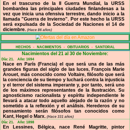
En el trascurso de la II Guerra Mundial, la URSS
bombardea las principales ciudades finlandesas a la
vez que inicia una ofensiva terrestre, dando inicio a la
llamada "Guerra de Invierno". Por este hecho la URSS
será expulsada de la Sociedad de Naciones el 14 de
diciembre.
(Hace 86 años)
-
-
-
HECHOS
NACIMIENTOS
OBITUARIOS
SANTORAL
Nacimientos del 21 al 30 de Noviembre:
Día: 21.
Año: 1694
Nace en París (Francia) el que será una de las más
grandes figuras del siglo de las luces, François Marie
Arouet, más conocido como Voltaire, filósofo que será
la conciencia de su tiempo y luchará contra la injusticia
y el terror del sistema imperante y, por tanto, será uno
de los máximos representantes de la Ilustración. Su
agnosticismo racionalista y espíritu independiente le
llevará a atacar todo aquello alejado de la razón y no
sometido a la reflexión y el análisis. Herederos de su
pensamiento serán filósofos tan conocidos como
Kant, Hegel o Marx.
(Hace 331 años)
Día: 21.
Año: 1898
En Lessines, Bélgica, nace René Magritte, pintor