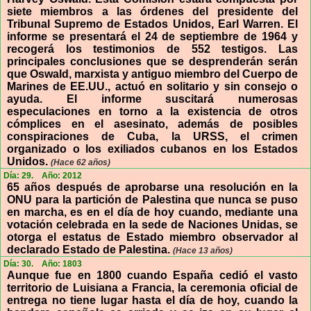
siete miembros a las órdenes del presidente del
Tribunal Supremo de Estados Unidos, Earl Warren. El
informe se presentará el 24 de septiembre de 1964 y
recogerá los testimonios de 552 testigos. Las
principales conclusiones que se desprenderán serán
que Oswald, marxista y antiguo miembro del Cuerpo de
Marines de EE.UU., actuó en solitario y sin consejo o
ayuda. El informe suscitará numerosas
especulaciones en torno a la existencia de otros
cómplices en el asesinato, además de posibles
conspiraciones de Cuba, la URSS, el crimen
organizado o los exiliados cubanos en los Estados
Unidos.
(Hace 62 años)
Día: 29.
Año: 2012
65 años después de aprobarse una resolución en la
ONU para la partición de Palestina que nunca se puso
en marcha, es en el día de hoy cuando, mediante una
votación celebrada en la sede de Naciones Unidas, se
otorga el estatus de Estado miembro observador al
declarado Estado de Palestina.
(Hace 13 años)
Día: 30.
Año: 1803
Aunque fue en 1800 cuando España cedió el vasto
territorio de Luisiana a Francia, la ceremonia oficial de
entrega no tiene lugar hasta el día de hoy, cuando la