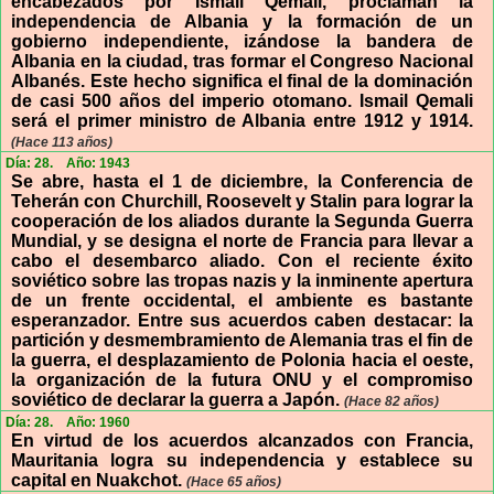
encabezados por Ismail Qemali, proclaman la
independencia de Albania y la formación de un
gobierno independiente, izándose la bandera de
Albania en la ciudad, tras formar el Congreso Nacional
Albanés. Este hecho significa el final de la dominación
de casi 500 años del imperio otomano. Ismail Qemali
será el primer ministro de Albania entre 1912 y 1914.
(Hace 113 años)
Día: 28.
Año: 1943
Se abre, hasta el 1 de diciembre, la Conferencia de
Teherán con Churchill, Roosevelt y Stalin para lograr la
cooperación de los aliados durante la Segunda Guerra
Mundial, y se designa el norte de Francia para llevar a
cabo el desembarco aliado. Con el reciente éxito
soviético sobre las tropas nazis y la inminente apertura
de un frente occidental, el ambiente es bastante
esperanzador. Entre sus acuerdos caben destacar: la
partición y desmembramiento de Alemania tras el fin de
la guerra, el desplazamiento de Polonia hacia el oeste,
la organización de la futura ONU y el compromiso
soviético de declarar la guerra a Japón.
(Hace 82 años)
Día: 28.
Año: 1960
En virtud de los acuerdos alcanzados con Francia,
Mauritania logra su independencia y establece su
capital en Nuakchot.
(Hace 65 años)