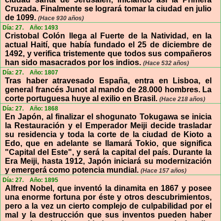
Cruzada. Finalmente se logrará tomar la ciudad en julio
de 1099.
(Hace 930 años)
Día: 27.
Año: 1493
Cristobal Colón llega al Fuerte de la Natividad, en la
actual Haití, que había fundado el 25 de diciembre de
1492, y verifica tristemente que todos sus compañeros
han sido masacrados por los indios.
(Hace 532 años)
Día: 27.
Año: 1807
Tras haber atravesado España, entra en Lisboa, el
general francés Junot al mando de 28.000 hombres. La
corte portuguesa huye al exilio en Brasil.
(Hace 218 años)
Día: 27.
Año: 1868
En Japón, al finalizar el shogunato Tokugawa se inicia
la Restauración y el Emperador Meiji decide trasladar
su residencia y toda la corte de la ciudad de Kioto a
Edo, que en adelante se llamará Tokio, que significa
"Capital del Este", y será la capital del país. Durante la
Era Meiji, hasta 1912, Japón iniciará su modernización
y emergerá como potencia mundial.
(Hace 157 años)
Día: 27.
Año: 1895
Alfred Nobel, que inventó la dinamita en 1867 y posee
una enorme fortuna por éste y otros descubrimientos,
pero a la vez un cierto complejo de culpabilidad por el
mal y la destrucción que sus inventos pueden haber