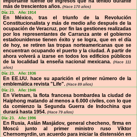
importante fuente de ingresos que ha tenido durante
más de trescientos años.
(Hace 170 años)
Día: 23.
Año: 1914
En México, tras el triunfo de la Revolución
Constitucionalista y más de medio año después de la
ocupación de Veracruz, por fin las gestiones realizadas
por los representantes de Carranza ante el gobierno
estadounidense tienen éxito y se logra, que en el día
de hoy, se retiren las tropas norteamericanas que se
encuentran ocupando el puerto y la ciudad. A partir de
ahora volverá a izarse en todos los edificios públicos
de la localidad la enseña nacional mexicana.
(Hace 111
años)
Día: 23.
Año: 1936
En EE.UU. hace su aparición el primer número de la
emblemática revista "Life".
(Hace 89 años)
Día: 23.
Año: 1946
En Vietnam, la flota francesa bombardea la ciudad de
Haiphong matando al menos a 6.000 civiles, con lo que
da comienzo la Segunda Guerra de Indochina que
durará hasta 1954.
(Hace 79 años)
Día: 23.
Año: 1996
En Rusia, Aslán Masjádov, general checheno, firma en
Moscú junto al primer ministro ruso Víktor
Chernomyrdin, un acuerdo para iniciar la distensión en