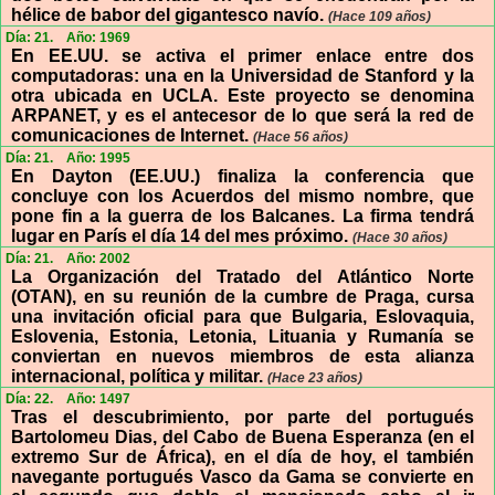
hélice de babor del gigantesco navío.
(Hace 109 años)
Día: 21.
Año: 1969
En EE.UU. se activa el primer enlace entre dos
computadoras: una en la Universidad de Stanford y la
otra ubicada en UCLA. Este proyecto se denomina
ARPANET, y es el antecesor de lo que será la red de
comunicaciones de Internet.
(Hace 56 años)
Día: 21.
Año: 1995
En Dayton (EE.UU.) finaliza la conferencia que
concluye con los Acuerdos del mismo nombre, que
pone fin a la guerra de los Balcanes. La firma tendrá
lugar en París el día 14 del mes próximo.
(Hace 30 años)
Día: 21.
Año: 2002
La Organización del Tratado del Atlántico Norte
(OTAN), en su reunión de la cumbre de Praga, cursa
una invitación oficial para que Bulgaria, Eslovaquia,
Eslovenia, Estonia, Letonia, Lituania y Rumanía se
conviertan en nuevos miembros de esta alianza
internacional, política y militar.
(Hace 23 años)
Día: 22.
Año: 1497
Tras el descubrimiento, por parte del portugués
Bartolomeu Dias, del Cabo de Buena Esperanza (en el
extremo Sur de África), en el día de hoy, el también
navegante portugués Vasco da Gama se convierte en