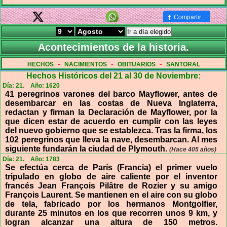
f
Compartir
Ir a día elegido
Acontecimientos de la historia.
-
-
-
HECHOS
NACIMIENTOS
OBITUARIOS
SANTORAL
Hechos Históricos del 21 al 30 de Noviembre:
Día: 21.
Año: 1620
41 peregrinos varones del barco Mayflower, antes de
desembarcar en las costas de Nueva Inglaterra,
redactan y firman la Declaración de Mayflower, por la
que dicen estar de acuerdo en cumplir con las leyes
del nuevo gobierno que se establezca. Tras la firma, los
102 peregrinos que lleva la nave, desembarcan. Al mes
siguiente fundarán la ciudad de Plymouth.
(Hace 405 años)
Día: 21.
Año: 1783
Se efectúa cerca de París (Francia) el primer vuelo
tripulado en globo de aire caliente por el inventor
francés Jean François Pilâtre de Rozier y su amigo
François Laurent. Se mantienen en el aire con su globo
de tela, fabricado por los hermanos Montgolfier,
durante 25 minutos en los que recorren unos 9 km, y
logran alcanzar una altura de 150 metros.