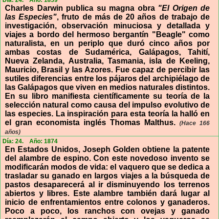
Día: 24.
Año: 1859
Charles Darwin publica su magna obra
"El Origen de
las Especies"
, fruto de más de 20 años de trabajo de
investigación, observación minuciosa y detallada y
viajes a bordo del hermoso bergantín "Beagle" como
naturalista, en un periplo que duró cinco años por
ambas costas de Sudamérica, Galápagos, Tahití,
Nueva Zelanda, Australia, Tasmania, isla de Keeling,
Mauricio, Brasil y las Azores. Fue capaz de percibir las
sutiles diferencias entre los pájaros del archipiélago de
las Galápagos que viven en medios naturales distintos.
En su libro manifiesta científicamente su teoría de la
selección natural como causa del impulso evolutivo de
las especies. La inspiración para esta teoría la halló en
el gran economista inglés Thomas Malthus.
(Hace 166
años)
Día: 24.
Año: 1874
En Estados Unidos, Joseph Golden obtiene la patente
del alambre de espino. Con este novedoso invento se
modificarán modos de vida: el vaquero que se dedica a
trasladar su ganado en largos viajes a la búsqueda de
pastos desaparecerá al ir disminuyendo los terrenos
abiertos y libres. Este alambre también dará lugar al
inicio de enfrentamientos entre colonos y ganaderos.
Poco a poco, los ranchos con ovejas y ganado