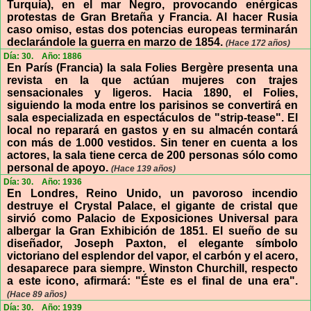
Turquía), en el mar Negro, provocando enérgicas
protestas de Gran Bretaña y Francia. Al hacer Rusia
caso omiso, estas dos potencias europeas terminarán
declarándole la guerra en marzo de 1854.
(Hace 172 años)
Día: 30.
Año: 1886
En París (Francia) la sala Folies Bergère presenta una
revista en la que actúan mujeres con trajes
sensacionales y ligeros. Hacia 1890, el Folies,
siguiendo la moda entre los parisinos se convertirá en
sala especializada en espectáculos de "strip-tease". El
local no reparará en gastos y en su almacén contará
con más de 1.000 vestidos. Sin tener en cuenta a los
actores, la sala tiene cerca de 200 personas sólo como
personal de apoyo.
(Hace 139 años)
Día: 30.
Año: 1936
En Londres, Reino Unido, un pavoroso incendio
destruye el Crystal Palace, el gigante de cristal que
sirvió como Palacio de Exposiciones Universal para
albergar la Gran Exhibición de 1851. El sueño de su
diseñador, Joseph Paxton, el elegante símbolo
victoriano del esplendor del vapor, el carbón y el acero,
desaparece para siempre. Winston Churchill, respecto
a este icono, afirmará: "Éste es el final de una era".
(Hace 89 años)
Día: 30.
Año: 1939