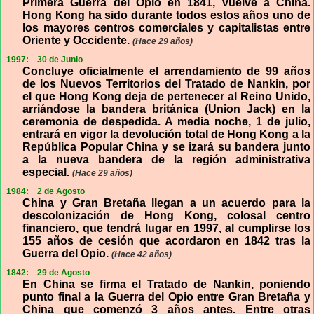
Primera Guerra del Opio en 1841, vuelve a China.
Hong Kong ha sido durante todos estos años uno de
los mayores centros comerciales y capitalistas entre
Oriente y Occidente.
(Hace 29 años)
1997:
30 de Junio
Concluye oficialmente el arrendamiento de 99 años
de los Nuevos Territorios del Tratado de Nankin, por
el que Hong Kong deja de pertenecer al Reino Unido,
arriándose la bandera británica (Union Jack) en la
ceremonia de despedida. A media noche, 1 de julio,
entrará en vigor la devolución total de Hong Kong a la
República Popular China y se izará su bandera junto
a la nueva bandera de la región administrativa
especial.
(Hace 29 años)
1984:
2 de Agosto
China y Gran Bretaña llegan a un acuerdo para la
descolonización de Hong Kong, colosal centro
financiero, que tendrá lugar en 1997, al cumplirse los
155 años de cesión que acordaron en 1842 tras la
Guerra del Opio.
(Hace 42 años)
1842:
29 de Agosto
En China se firma el Tratado de Nankin, poniendo
punto final a la Guerra del Opio entre Gran Bretaña y
China que comenzó 3 años antes. Entre otras