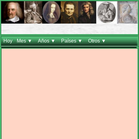
Hoy
Mes ▼
Años ▼
Países ▼
Otros ▼